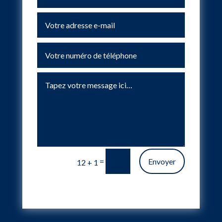
=
Envoyer
12 + 1